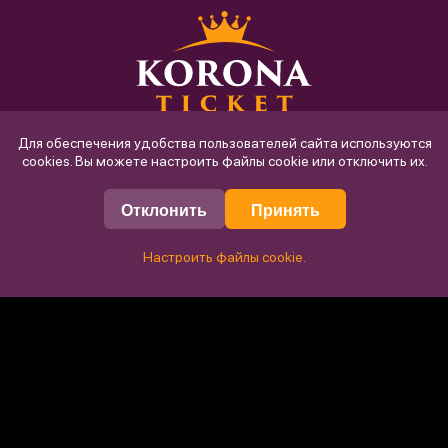
Для обеспечения удобства пользователей сайта используются
cookies. Вы можете настроить файлы cookie или отключить их.
Кино
ТЦ «Замок»
Отклонить
Принять
ТЦ «Корона-Сити»
Настроить файлы cookie.
Файлы cookie
Политика конфиденциальности
-
Договор публичной оферты
-
Выйти
© 2026 ООО «Табак-инвест»
Фильтры
Сбросить
Республика Беларусь, г. Минск, 220073, ул. Гусовского, 22
Кино
Мероприятия
Зарегистрирован решением Минского городского исполнительного
комитета от 16.12.2004 г. №2574
Кинотеатры
Кинотеатр в ТЦ «Замок»
Филиал ООО «Табак-инвест», «Корона», 220035, Республика Беларусь, г.